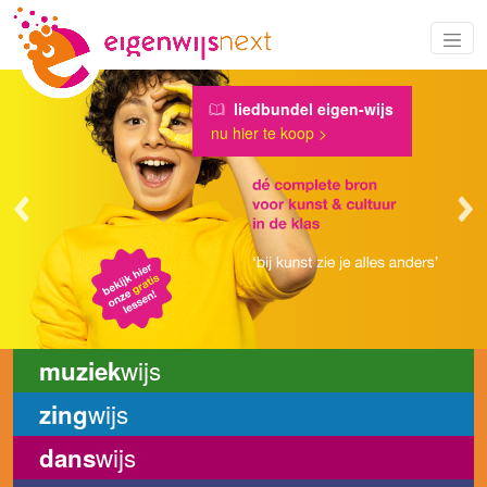
liedbundel eigen-wijs
nu hier te koop >
Previous
Ne
wijs
muziek
wijs
zing
wijs
dans